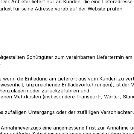
Der Anbieter liefert nur an Kunden, die eine Lieferadresse
rkeit für seine Adresse vorab auf der Website prüfen.
reitgestellten Schüttgüter zum vereinbarten Liefertermin a
.
 wenn die Entladung am Lieferort aus vom Kunden zu vertr
bwesenheit, unzureichende Entladevorkehrungen), ist der V
chenzulagern oder zurückzuführen und
nen Mehrkosten (insbesondere Transport-, Warte-, Stand
 zufälligen Untergangs oder der zufälligen Verschlechte
s Annahmeverzugs eine angemessene Frist zur Annahme und 
reten und/oder Schadensersatz nach den gesetzlichen Vorsc