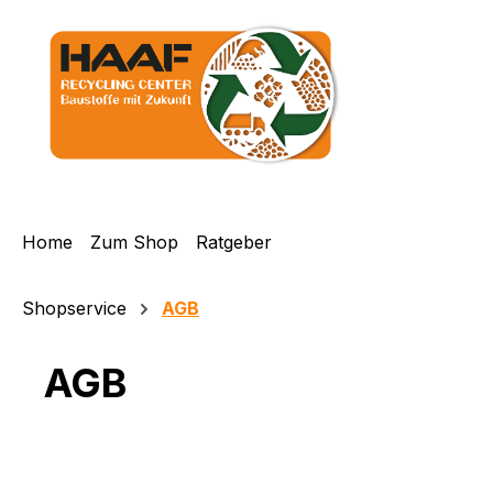
m Hauptinhalt springen
Zur Suche springen
Zur Hauptnavigation springen
Home
Zum Shop
Ratgeber
Shopservice
AGB
AGB